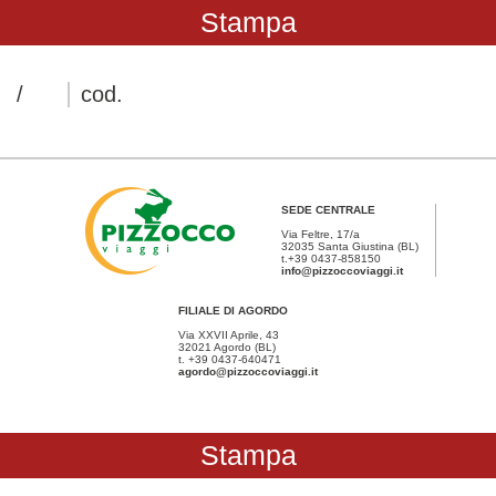
/
cod.
SEDE CENTRALE
Via Feltre, 17/a
32035 Santa Giustina (BL)
t.+39 0437-858150
info@pizzoccoviaggi.it
FILIALE DI AGORDO
Via XXVII Aprile, 43
32021 Agordo (BL)
t. +39 0437-640471
agordo@pizzoccoviaggi.it