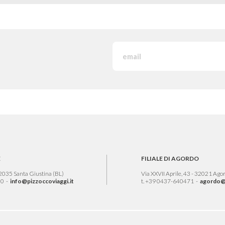
E
FILIALE DI AGORDO
 32035 Santa Giustina (BL)
Via XXVII Aprile, 43 - 32021 Ago
50 -
info@pizzoccoviaggi.it
t. +39 0437-640471 -
agordo@p