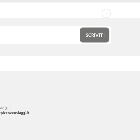
›
rdo (BL)
izzoccoviaggi.it